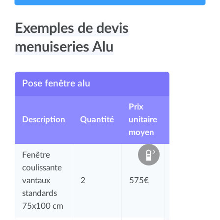
Exemples de devis
menuiseries Alu
Pose fenêtre alu
Prix
Description
Quantité
unitaire
Total
moyen
Fenêtre
coulissante
vantaux
2
575€
1150€
standards
75x100 cm