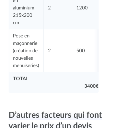
en
aluminium
2
1200
2400
215x200
cm
Pose en
maçonnerie
(création de
2
500
1000
nouvelles
menuiseries)
TOTAL
3400€
D’autres facteurs qui font
varier le prix d’un devis